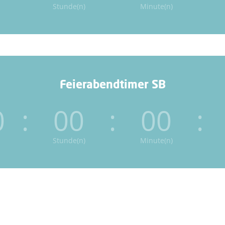
Stunde(n)
Minute(n)
Feierabendtimer SB
0
:
00
:
00
:
Stunde(n)
Minute(n)
Ich weiß alles