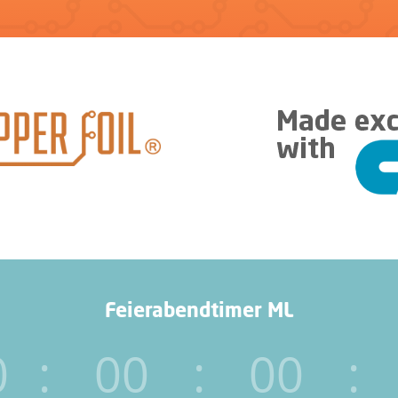
Feierabendtimer ML
0
:
00
:
00
: