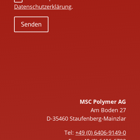
i
Datenschutzerklärung
.
t
t
e
t
Senden
l
e
a
l
s
a
s
s
e
s
d
e
i
d
e
i
s
e
e
s
MSC Polymer AG
s
e
Am Boden 27
F
s
D-35460 Staufenberg-Mainzlar
e
F
Tel:
+49 (0) 6406-9149-0
l
e