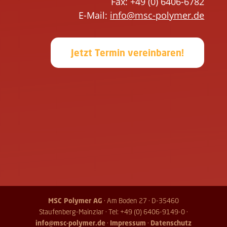
Fax: +49 (0) 6406-6782
d
l
E-Mail:
info@msc-polymer.de
l
d
e
l
e
e
Jetzt Termin vereinbaren!
r
e
.
r
.
MSC Polymer AG
· Am Boden 27 · D-35460
Staufenberg-Mainzlar · Tel: +49 (0) 6406-9149-0 ·
info@msc-polymer.de
·
Impressum
·
Datenschutz