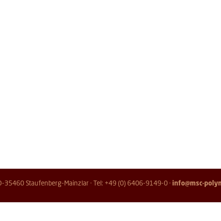
D-35460 Staufenberg-Mainzlar · Tel: +49 (0) 6406-9149-0 ·
info@msc-poly