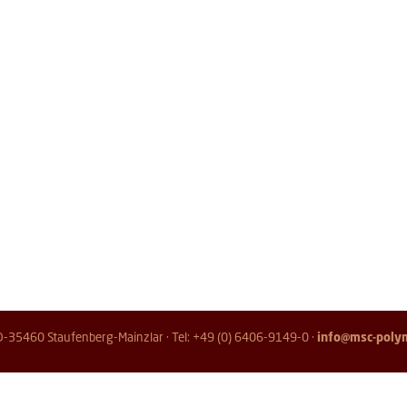
D-35460 Staufenberg-Mainzlar · Tel: +49 (0) 6406-9149-0 ·
info@msc-poly